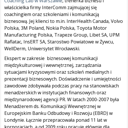
Coaching Lab w Warszawie
, trenerka biznesu i
właścicielka firmy InterComm zajmującej się
coachingiem oraz szkoleniami i komunikacją
biznesową. Jej klienci to m.in. InterHealth Canada, Volvo
Polska, 3M Poland, Nokia Polska, Toyota Motor
Manufacturing Polska, Trapeze Group, Libet SA, UPM
Raflatac, InsERT SA, Starostwo Powiatowe w Żywcu,
WellDerm, Uniwersytet Wrocławski.
Ekspert w zakresie biznesowej komunikacji
międzykulturowej i wewnętrznej, zarządzania
sytuacjami kryzysowymi oraz szkoleń medialnych i
prezentacji biznesowych. Doświadczenie i umiejętności
zawodowe zdobywała podczas pracy na stanowiskach
menadżerskich w instytucjach finansowych oraz
międzynarodowej agencji PR. W latach 2000-2007 była
Menadżerem ds. Komunikacji Wewnętrznej w
Europejskim Banku Odbudowy i Rozwoju (EBRD) w
Londynie. Łącznie przepracowała ponad 11 lat w
korporacjach, a od 2009 roku pracuje głównie dla